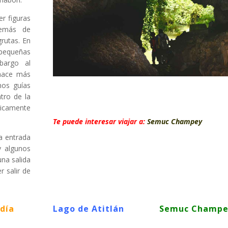
er figuras
demás de
rutas. En
pequeñas
bargo al
 hace más
nos guías
tro de la
nicamente
Te puede interesar viajar a:
Semuc Champey
la entrada
y algunos
na salida
r salir de
 día
Lago de Atitlán
Semuc Champe