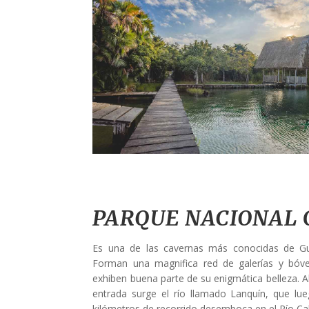
PARQUE NACIONAL 
Es una de las cavernas más conocidas de G
Forman una magnifica red de galerías y bóv
exhiben buena parte de su enigmática belleza. Al
entrada surge el río llamado Lanquín, que lu
kilómetros de recorrido desemboca en el Río C