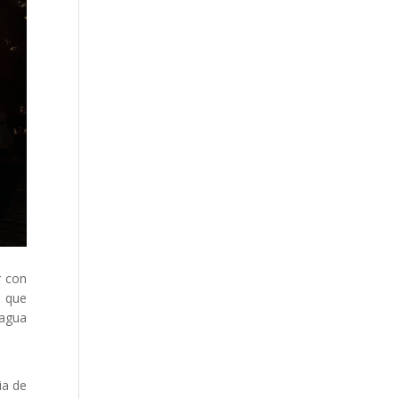
r con
o que
“agua
ia de