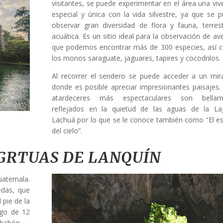
visitantes, se puede experimentar en el área una viv
especial y única con la vida silvestre, ya que se 
observar gran diversidad de flora y fauna, terres
acuática. Es un sitio ideal para la observación de av
que podemos encontrar más de 300 especies, así
los monos saraguate, jaguares, tapires y cocodrilos.
Al recorrer el sendero se puede acceder a un mir
donde es posible apreciar impresionantes paisajes
atardeceres más espectaculares son bellam
reflejados en la quietud de las aguas de la L
Lachuá por lo que se le conoce también como “El e
del cielo”.
GRTUAS DE LANQUÍN
uatemala.
edas, que
 pie de la
ego de 12
ahabón.