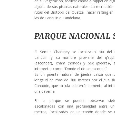
en su vegetación, realizar canoa o rappel en alg
alguna de sus piscinas naturales. La recreación
rutas del Biotopo del Quetzal, hacer rafting en
las de Lanquín o Candelaria.
PARQUE NACIONAL
El Semuc Champey se localiza al sur del m
Lanquín y su nombre proviene del q’eqch
(esconder), cham (hondo) y pek (piedra)-,
interpretar como “Donde el río se esconde”.
Es un puente natural de piedra caliza que 
longitud de más de 300 metros por el cual flu
Cahabón, que circula subterráneamente al inte
una caverna.
En el parque se pueden observar siet
escalonadas con una profundidad entre un
metros, localizadas en un cañón donde se 