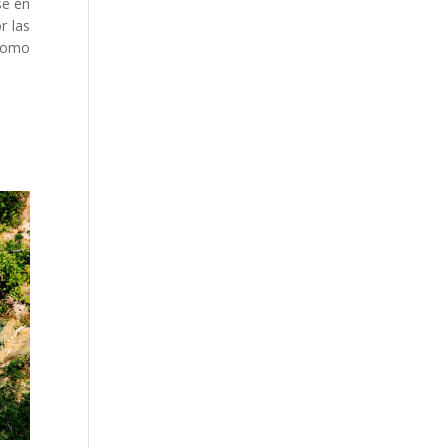
se en
r las
 como