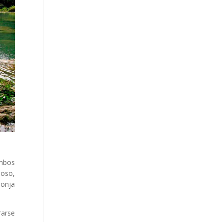
mbos
noso,
Monja
rarse