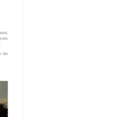
auna,
ecies
.
n las