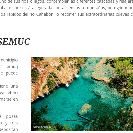
uno de sus ríos o lagos, contemplar las diferentes cascadas y relajar
 al aire libre está asegurada con ascensos a montañas, peregrinar po
 los rápidos del río Cahabón, o recorrer sus extraordinarias cuevas
 SEMUC
unicipio
i’ -xmuq
 se puede
tiene una
ye el río
rnarse en
e pozas
o y tres
depositan