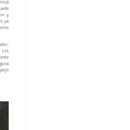
encia
puede
tre y
es ya
 como
ador,
. Los
ente
aguna
spejo