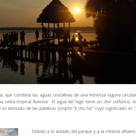
tica, que combina las aguas cristalinas de una inmensa laguna circula
 selva tropical lluviosa. El agua del lago tiene un olor sulfúrico, l
es derivado de las palabras Q’eqchi’ “li chu ha’” cuyo significado es 
Debido a lo aislado del parque y a la mínima afluenc