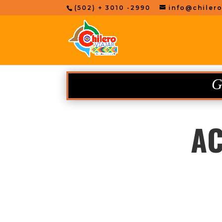
(502) + 3010 -2990
info@chilero
G
A