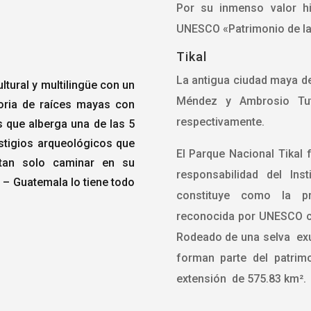
Por su inmenso valor his
UNESCO «Patrimonio de la
Tikal
La antigua ciudad maya d
ltural y multilingüe con un
Méndez y Ambrosio Tut
oria de raíces mayas con
respectivamente.
 que alberga una de las 5
stigios arqueológicos que
El Parque Nacional Tikal
 tan solo caminar en su
responsabilidad del Ins
a, – Guatemala lo tiene todo
constituye como la pr
reconocida por UNESCO co
Rodeado de una selva exu
forman parte del patrimo
extensión de 575.83 km².