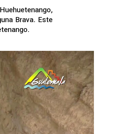
e Huehuetenango,
guna Brava. Este
etenango.