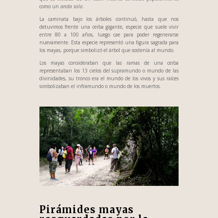
como un
anda solo
.
La caminata bajo los árboles continuó, hasta que nos
detuvimos frente una ceiba gigante, especie que suele vivir
entre 80 a 100 años, luego cae para poder regenerarse
nuevamente. Esta especie representó una figura sagrada para
los mayas, porque simbolizó el árbol que sostenía al mundo.
Los mayas consideraban que las ramas de una ceiba
representaban los 13 cielos del supramundo o mundo de las
divinidades, su tronco era el mundo de los vivos y sus raíces
simbolizaban el inframundo o mundo de los muertos.
Pirámides mayas