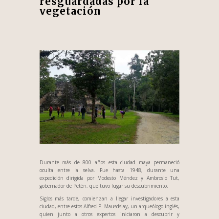
resguardadas por la
vegetación
Durante más de 800 años esta ciudad maya permaneció
oculta entre la selva. Fue hasta 1948, durante una
expedición dirigida por Modesto Méndez y Ambrosio Tut,
gobernador de Petén, que tuvo lugar su descubrimiento.
Siglos más tarde, comienzan a llegar investigadores a esta
ciudad, entre estos Alfred P. Mausdslay, un arqueólogo inglés,
quien junto a otros expertos iniciaron a descubrir y