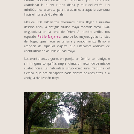
habían decidido olvidar la pandemia por unos días,
abandonar la nueva rutina diaria y salir del estrés. Un
minibús nos esperaba para trasladarnos a aquella aventura
hacia el norte de Guatemala.
Más de 500 kilómetros recorrimos hasta llegar a nuestro
destino final, la antigua ciudad maya conocida como Tikal,
resguardada en la selva de Petén. A nuestro arribo, nos
esperaba
Pablo Najarro
, uno de los mejores guías turistas
del lugar, quien con su carisma y conocimiento, llamó la
atención de aquellos viajeros que estábamos ansiosos de
adentrarnos en aquella ciudad maya.
Los aventureros, algunos en pareja, en familia, con amigos o
sin ninguna compañía, emprendimos un recorrido de más de
cuatro horas. La naturaleza sirvió como una máquina del
tiempo, que nos transportó hacia cientos de años atrás, a la
antigua civilización maya.