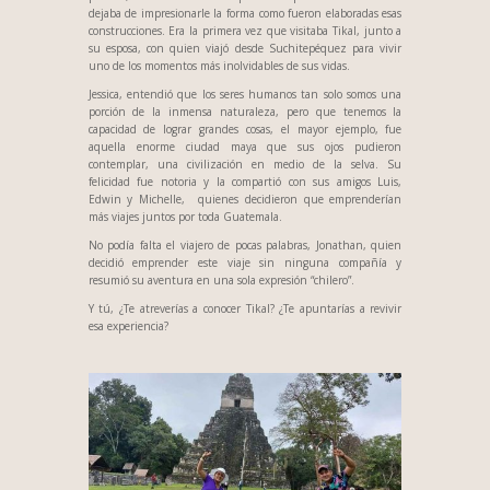
dejaba de impresionarle la forma como fueron elaboradas esas
construcciones. Era la primera vez que visitaba Tikal, junto a
su esposa, con quien viajó desde Suchitepéquez para vivir
uno de los momentos más inolvidables de sus vidas.
Jessica, entendió que los seres humanos tan solo somos una
porción de la inmensa naturaleza, pero que tenemos la
capacidad de lograr grandes cosas, el mayor ejemplo, fue
aquella enorme ciudad maya que sus ojos pudieron
contemplar, una civilización en medio de la selva. Su
felicidad fue notoria y la compartió con sus amigos Luis,
Edwin y Michelle, quienes decidieron que emprenderían
más viajes juntos por toda Guatemala.
No podía falta el viajero de pocas palabras, Jonathan, quien
decidió emprender este viaje sin ninguna compañía y
resumió su aventura en una sola expresión “chilero”.
Y tú, ¿Te atreverías a conocer Tikal? ¿Te apuntarías a revivir
esa experiencia?