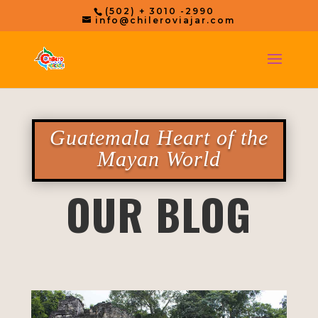
(502) + 3010 -2990
info@chileroviajar.com
Guatemala Heart of the
Mayan World
OUR BLOG